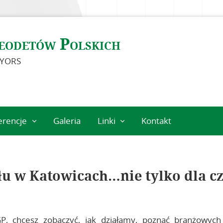
eodetów Polskich
EYORS
erencje
Galeria
Linki
Kontakt
eń
Instytucje
geodezyjne
Ośrodki naukowe
łu w Katowicach…nie tylko dla c
Organizacje
międzynarodowe
Standardy
P, chcesz zobaczyć, jak działamy, poznać branżowych
techniczne