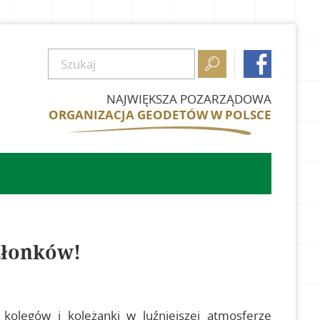


NAJWIĘKSZA POZARZĄDOWA
ORGANIZACJA GEODETÓW W POLSCE
złonków!
 kolegów i koleżanki w luźniejszej atmosferze