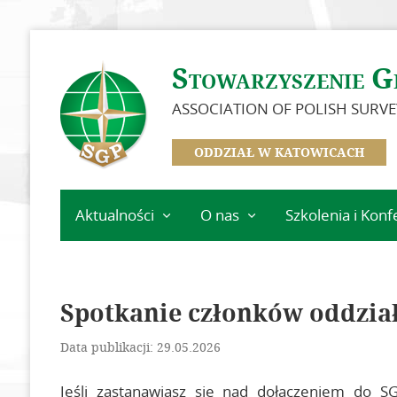
Stowarzyszenie G
ASSOCIATION OF POLISH SURV
ODDZIAŁ W KATOWICACH
Aktualności
O nas
Szkolenia i Konf
Informacje – Oddział
Zarząd
Kalendarz wydarz
w Katowicach
Idea i cele
Szkolenia
Informacje Zarządu
Spotkanie członków oddzia
Dokumenty
Głównego
Zostań członkiem
Data publikacji: 29.05.2026
Kwota składek
Jeśli zastanawiasz się nad dołączeniem do SG