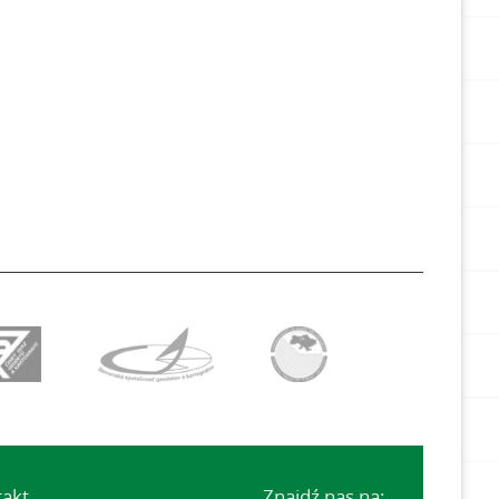
takt
Znajdź nas na: