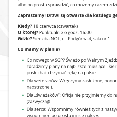
Opłać składkę
albo po prostu sprawdzić, co możemy razem zdzi
Zapraszamy! Drzwi są otwarte dla każdego g
Kiedy?
18 czerwca (czwartek)
O której?
Punktualnie o godz. 16:00
Gdzie?
Siedziba NOT, ul. Podgórna 4, sala nr 1
Co mamy w planie?
Co nowego w SGP? Świeżo po Walnym Zjeźdz
zdradzimy plany na najbliższe miesiące i kie
posłuchać i trzymać rękę na pulsie.
Dla weteranów: Wręczymy zasłużone, honorowe
naostrzone ).
Dla „świeżaków”: Oficjalnie przyjmiemy do n
(zazwyczaj)!
Dla serca: Wspomnimy również tych z naszyc
wspomnień po prostu im się należy.