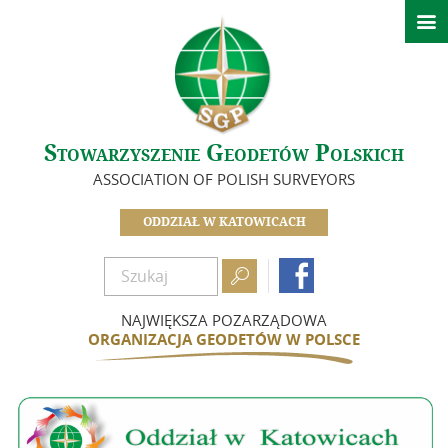

Aktualności
Informacje – Oddział w Katowicach
Informacje Zarządu Głównego
O nas
Stowarzyszenie Geodetów Polskich
ASSOCIATION OF POLISH SURVEYORS
Zarząd
Idea i cele
ODDZIAŁ W KATOWICACH
Dokumenty

Zostań członkiem

Kwota składek
NAJWIĘKSZA POZARZĄDOWA
Opłać składkę
ORGANIZACJA GEODETÓW W POLSCE
Szkolenia i Konferencje
Kalendarz wydarzeń