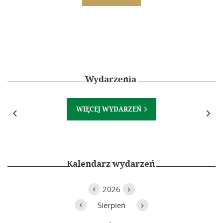
Wydarzenia
WIĘCEJ WYDARZEŃ



Kalendarz wydarzeń
2026


Sierpień

