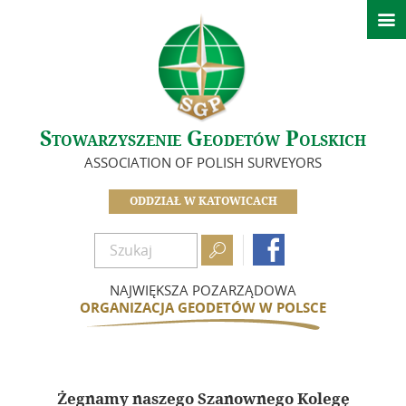

Aktualności
Informacje – Oddział w Katowicach
Informacje Zarządu Głównego
O nas
Stowarzyszenie Geodetów Polskich
ASSOCIATION OF POLISH SURVEYORS
Zarząd
Idea i cele
ODDZIAŁ W KATOWICACH
Dokumenty

Zostań członkiem

Kwota składek
NAJWIĘKSZA POZARZĄDOWA
Opłać składkę
ORGANIZACJA GEODETÓW W POLSCE
Szkolenia i Konferencje
Kalendarz wydarzeń
Żegnamy naszego Szanownego Kolegę