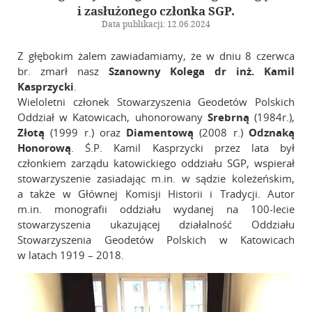
Szkolenia
i zasłużonego członka SGP.
Data publikacji: 12.06.2024
Galeria
Z głębokim żalem zawiadamiamy, że w dniu 8 czerwca
Linki
br. zmarł nasz
Szanowny Kolega dr inż. Kamil
Kasprzycki
.
Instytucje geodezyjne
Wieloletni członek Stowarzyszenia Geodetów Polskich
Oddział w Katowicach, uhonorowany
Srebrną
(1984r.),
Ośrodki naukowe
Złotą
(1999 r.) oraz
Diamentową
(2008 r.)
Odznaką
Organizacje międzynarodowe
Honorową
. Ś.P. Kamil Kasprzycki przez lata był
Standardy techniczne
członkiem zarządu katowickiego oddziału SGP, wspierał
stowarzyszenie zasiadając m.in. w sądzie koleżeńskim,
Kontakt
a także w Głównej Komisji Historii i Tradycji. Autor
m.in. monografii oddziału wydanej na 100-lecie
stowarzyszenia ukazującej działalność Oddziału
Stowarzyszenia Geodetów Polskich w Katowicach
w latach 1919 – 2018.